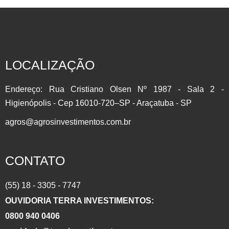
INVISTA EM COMMODITIES AGRÍCOLAS Participe do setor
que mais cresce no Brasil com a Líder do Mercado
Agropecuário.Contrato Futuro: É um derivativo, onde as
partes assumem o compromisso de comprar ou vender de
um determinado Ativo em uma Data Futura. Muito utilizado
LOCALIZAÇÃO
para se proteger contra as oscilações de preço (HEDGE)
por produtores, importadores/exportadores e investidores….
Endereço: Rua Cristiano Olsen Nº 1987 - Sala 2 -
Higienópolis - Cep 16010-720–SP - Araçatuba - SP
agros@agrosinvestimentos.com.br
CONTATO
(55) 18 - 3305 - 7747
OUVIDORIA TERRA INVESTIMENTOS:
0800 940 0406