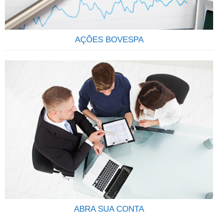
estarão…
AÇÕES BOVESPA
QUE TAL SER SÓCIO DAS MAIS IMPORTANTES
EMPRESAS DO BRASIL? Através do investimento em ações
você se torna sócio de uma grande empresa, passando a
deter uma parcela do Capital Social, participando dos lucros
e da valorização da empresa.AÇÃO: É um pedaço do capital
da empresa que é negociado em bolsa. É considerado um
investimento em…
ABRA SUA CONTA