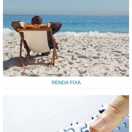
ENVIE E RECEBA ORDENS E PAGAMENTO
INTERNACIONAIS Envio de ordens e recebimentos diversos
do exterior de forma transparente seja por pessoas físicas
ou pessoas jurídicas é um dos serviços que oferecemos a
nossos clientes. Somos uma empresa especializada em
pagamentos internacionais e no recebimento de ordens do
exterior destinadas a correntistas de todos os bancos
Brasileiros….
RENDA FIXA
Todo investimento em renda fixa feito pela corretora é