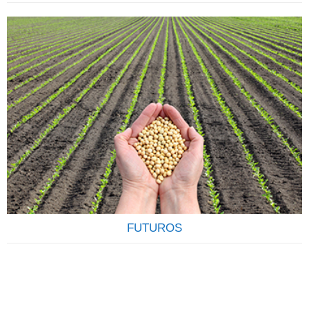
COMECE A INVESTIR Descubra qual o seu perfil e os
produtos que mais se ajustam às suas necessidades.Tenha
em mente que seus objetivos podem sofrer alterações, e
que constância, disciplina e compromisso são os elementos
mais importantes para o sucesso de seu investimento. Veja
como é fácil e rápido abrir uma conta na Terra
Investimentos,…
FUTUROS