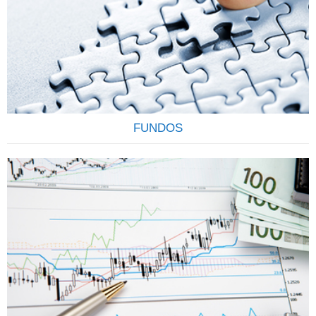
registrado em nome do cliente (CPF/CNPJ) junto a CETIP, o
que garante transparência e segurança. Todo cliente
também conta com a garantia do FGC (Fundo Garantidor
de Crédito) até R$ 250.000,00 por CPF, por instituição
financeira para os títulos de CDB, LCI, LCA e LC.
Contamos…
FUNDOS
OS FUNDOS DE INVESTIMENTOS SÃO CONFIÁVEIS E
RENTÁVEIS Os Fundos de Investimentos funcionam como
um condomínio onde os investidores, conhecidos como
cotistas, investem suas economias no mercado financeiro e
de capitais, com o objetivo de rentabiliza-las através da
aquisição de uma carteira de títulos ou valores mobiliários.
Ao comprar cotas de determinado fundo, os cotistas