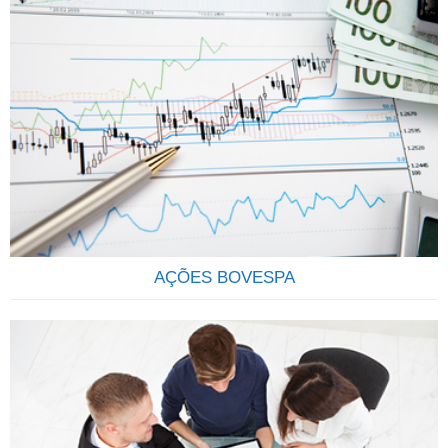
OS FUNDOS DE INVESTIMENTOS SÃO CONFIÁVEIS E
RENTÁVEIS Os Fundos de Investimentos funcionam como
um condomínio onde os investidores, conhecidos como
cotistas, investem suas economias no mercado financeiro e
de capitais, com o objetivo de rentabiliza-las através da
aquisição de uma carteira de títulos ou valores mobiliários.
Ao comprar cotas de determinado fundo, os cotistas
estarão…
AÇÕES BOVESPA
QUE TAL SER SÓCIO DAS MAIS IMPORTANTES
EMPRESAS DO BRASIL? Através do investimento em ações