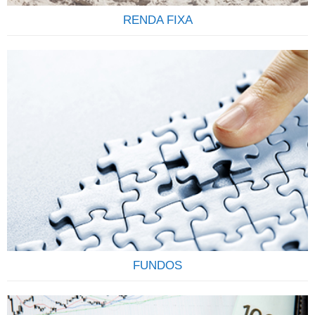
RENDA FIXA
Todo investimento em renda fixa feito pela corretora é
registrado em nome do cliente (CPF/CNPJ) junto a CETIP, o
que garante transparência e segurança. Todo cliente
também conta com a garantia do FGC (Fundo Garantidor
de Crédito) até R$ 250.000,00 por CPF, por instituição
financeira para os títulos de CDB, LCI, LCA e LC.
Contamos…
FUNDOS