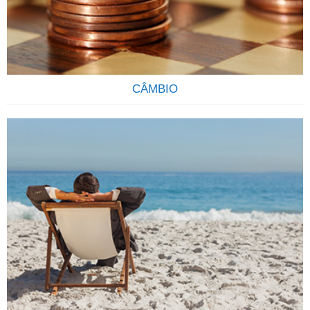
CÂMBIO
ENVIE E RECEBA ORDENS E PAGAMENTO
INTERNACIONAIS Envio de ordens e recebimentos diversos
do exterior de forma transparente seja por pessoas físicas
ou pessoas jurídicas é um dos serviços que oferecemos a
nossos clientes. Somos uma empresa especializada em
pagamentos internacionais e no recebimento de ordens do
exterior destinadas a correntistas de todos os bancos
Brasileiros….