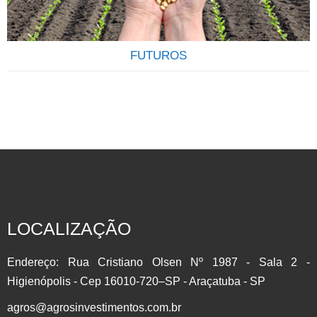
Investimentos,…
FUTUROS
INVISTA EM COMMODITIES AGRÍCOLAS Participe do setor
que mais cresce no Brasil com a Líder do Mercado
Agropecuário.Contrato Futuro: É um derivativo, onde as
partes assumem o compromisso de comprar ou vender de
um determinado Ativo em uma Data Futura. Muito utilizado
LOCALIZAÇÃO
para se proteger contra as oscilações de preço (HEDGE)
por produtores, importadores/exportadores e investidores….
Endereço: Rua Cristiano Olsen Nº 1987 - Sala 2 -
Higienópolis - Cep 16010-720–SP - Araçatuba - SP
agros@agrosinvestimentos.com.br