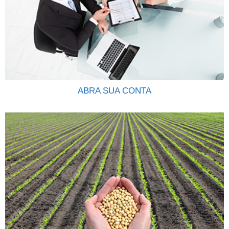
você se torna sócio de uma grande empresa, passando a
deter uma parcela do Capital Social, participando dos lucros
e da valorização da empresa.AÇÃO: É um pedaço do capital
da empresa que é negociado em bolsa. É considerado um
investimento em…
ABRA SUA CONTA
COMECE A INVESTIR Descubra qual o seu perfil e os
produtos que mais se ajustam às suas necessidades.Tenha
em mente que seus objetivos podem sofrer alterações, e
que constância, disciplina e compromisso são os elementos
mais importantes para o sucesso de seu investimento. Veja
como é fácil e rápido abrir uma conta na Terra