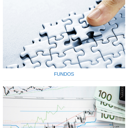
Todo investimento em renda fixa feito pela corretora é
registrado em nome do cliente (CPF/CNPJ) junto a CETIP, o
que garante transparência e segurança. Todo cliente
também conta com a garantia do FGC (Fundo Garantidor
de Crédito) até R$ 250.000,00 por CPF, por instituição
financeira para os títulos de CDB, LCI, LCA e LC.
Contamos…
FUNDOS
OS FUNDOS DE INVESTIMENTOS SÃO CONFIÁVEIS E
RENTÁVEIS Os Fundos de Investimentos funcionam como
um condomínio onde os investidores, conhecidos como