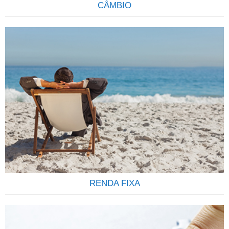
CÂMBIO
ENVIE E RECEBA ORDENS E PAGAMENTO
INTERNACIONAIS Envio de ordens e recebimentos diversos
do exterior de forma transparente seja por pessoas físicas
ou pessoas jurídicas é um dos serviços que oferecemos a
nossos clientes. Somos uma empresa especializada em
pagamentos internacionais e no recebimento de ordens do
exterior destinadas a correntistas de todos os bancos
Brasileiros….
RENDA FIXA