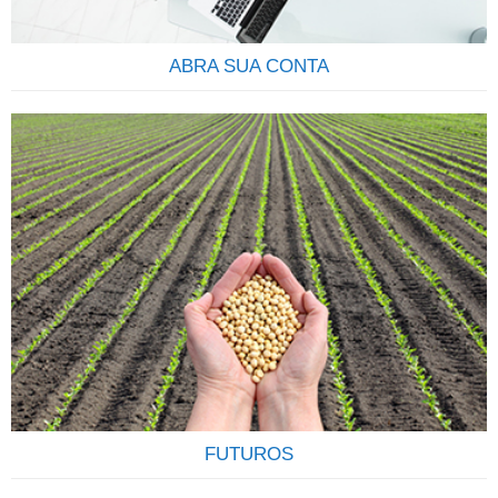
ABRA SUA CONTA
COMECE A INVESTIR Descubra qual o seu perfil e os
produtos que mais se ajustam às suas necessidades.Tenha
em mente que seus objetivos podem sofrer alterações, e
que constância, disciplina e compromisso são os elementos
mais importantes para o sucesso de seu investimento. Veja
como é fácil e rápido abrir uma conta na Terra
Investimentos,…
FUTUROS