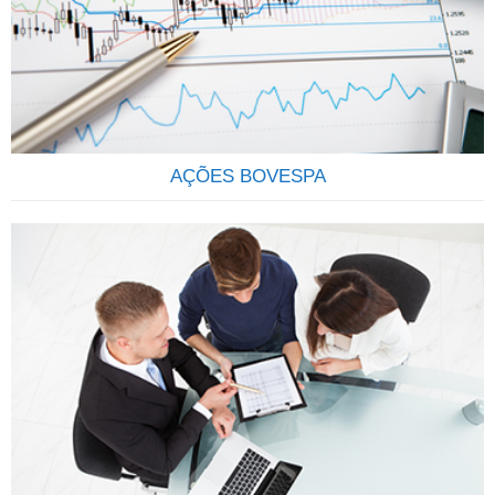
cotistas, investem suas economias no mercado financeiro e
de capitais, com o objetivo de rentabiliza-las através da
aquisição de uma carteira de títulos ou valores mobiliários.
Ao comprar cotas de determinado fundo, os cotistas
estarão…
AÇÕES BOVESPA
QUE TAL SER SÓCIO DAS MAIS IMPORTANTES
EMPRESAS DO BRASIL? Através do investimento em ações
você se torna sócio de uma grande empresa, passando a
deter uma parcela do Capital Social, participando dos lucros
e da valorização da empresa.AÇÃO: É um pedaço do capital
da empresa que é negociado em bolsa. É considerado um
investimento em…