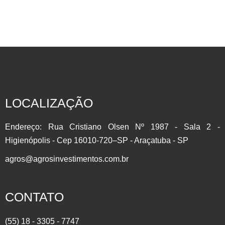
INVISTA EM COMMODITIES AGRÍCOLAS Participe do setor
que mais cresce no Brasil com a Líder do Mercado
Agropecuário.Contrato Futuro: É um derivativo, onde as
partes assumem o compromisso de comprar ou vender de
um determinado Ativo em uma Data Futura. Muito utilizado
LOCALIZAÇÃO
para se proteger contra as oscilações de preço (HEDGE)
por produtores, importadores/exportadores e investidores….
Endereço: Rua Cristiano Olsen Nº 1987 - Sala 2 -
Higienópolis - Cep 16010-720–SP - Araçatuba - SP
agros@agrosinvestimentos.com.br
CONTATO
(55) 18 - 3305 - 7747