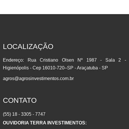
INVISTA EM COMMODITIES AGRÍCOLAS Participe do setor
que mais cresce no Brasil com a Líder do Mercado
Agropecuário.Contrato Futuro: É um derivativo, onde as
partes assumem o compromisso de comprar ou vender de
um determinado Ativo em uma Data Futura. Muito utilizado
LOCALIZAÇÃO
para se proteger contra as oscilações de preço (HEDGE)
por produtores, importadores/exportadores e investidores….
Endereço: Rua Cristiano Olsen Nº 1987 - Sala 2 -
Higienópolis - Cep 16010-720–SP - Araçatuba - SP
agros@agrosinvestimentos.com.br
CONTATO
(55) 18 - 3305 - 7747
OUVIDORIA TERRA INVESTIMENTOS: