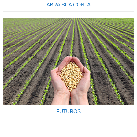
ABRA SUA CONTA
COMECE A INVESTIR Descubra qual o seu perfil e os
produtos que mais se ajustam às suas necessidades.Tenha
em mente que seus objetivos podem sofrer alterações, e
que constância, disciplina e compromisso são os elementos
mais importantes para o sucesso de seu investimento. Veja
como é fácil e rápido abrir uma conta na Terra
Investimentos,…
FUTUROS