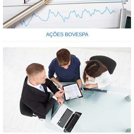
aquisição de uma carteira de títulos ou valores mobiliários.
Ao comprar cotas de determinado fundo, os cotistas
estarão…
AÇÕES BOVESPA
QUE TAL SER SÓCIO DAS MAIS IMPORTANTES
EMPRESAS DO BRASIL? Através do investimento em ações
você se torna sócio de uma grande empresa, passando a
deter uma parcela do Capital Social, participando dos lucros
e da valorização da empresa.AÇÃO: É um pedaço do capital
da empresa que é negociado em bolsa. É considerado um
investimento em…