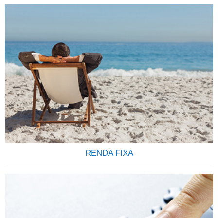
ENVIE E RECEBA ORDENS E PAGAMENTO
INTERNACIONAIS Envio de ordens e recebimentos diversos
do exterior de forma transparente seja por pessoas físicas
ou pessoas jurídicas é um dos serviços que oferecemos a
nossos clientes. Somos uma empresa especializada em
pagamentos internacionais e no recebimento de ordens do
exterior destinadas a correntistas de todos os bancos
Brasileiros….
RENDA FIXA