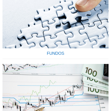
Todo investimento em renda fixa feito pela corretora é
registrado em nome do cliente (CPF/CNPJ) junto a CETIP, o
que garante transparência e segurança. Todo cliente
também conta com a garantia do FGC (Fundo Garantidor
de Crédito) até R$ 250.000,00 por CPF, por instituição
financeira para os títulos de CDB, LCI, LCA e LC.
Contamos…
FUNDOS
OS FUNDOS DE INVESTIMENTOS SÃO CONFIÁVEIS E
RENTÁVEIS Os Fundos de Investimentos funcionam como
um condomínio onde os investidores, conhecidos como
cotistas, investem suas economias no mercado financeiro e
de capitais, com o objetivo de rentabiliza-las através da