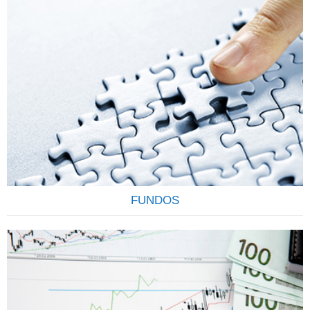
Todo investimento em renda fixa feito pela corretora é
registrado em nome do cliente (CPF/CNPJ) junto a CETIP, o
que garante transparência e segurança. Todo cliente
também conta com a garantia do FGC (Fundo Garantidor
de Crédito) até R$ 250.000,00 por CPF, por instituição
financeira para os títulos de CDB, LCI, LCA e LC.
Contamos…
FUNDOS
OS FUNDOS DE INVESTIMENTOS SÃO CONFIÁVEIS E
RENTÁVEIS Os Fundos de Investimentos funcionam como