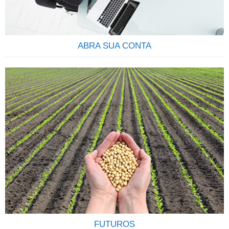
investimento em…
ABRA SUA CONTA
COMECE A INVESTIR Descubra qual o seu perfil e os
produtos que mais se ajustam às suas necessidades.Tenha
em mente que seus objetivos podem sofrer alterações, e
que constância, disciplina e compromisso são os elementos
mais importantes para o sucesso de seu investimento. Veja
como é fácil e rápido abrir uma conta na Terra
Investimentos,…
FUTUROS