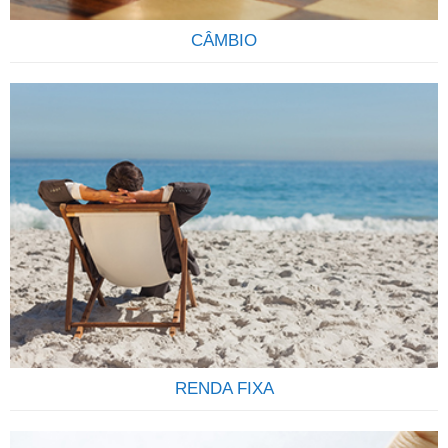
CÂMBIO
ENVIE E RECEBA ORDENS E PAGAMENTO
INTERNACIONAIS Envio de ordens e recebimentos diversos
do exterior de forma transparente seja por pessoas físicas
ou pessoas jurídicas é um dos serviços que oferecemos a
nossos clientes. Somos uma empresa especializada em
pagamentos internacionais e no recebimento de ordens do
exterior destinadas a correntistas de todos os bancos
Brasileiros….
RENDA FIXA