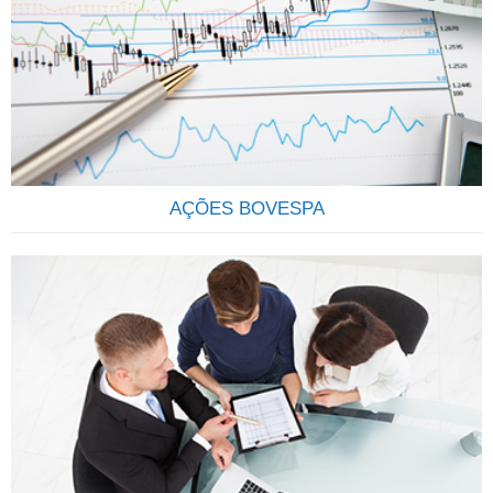
um condomínio onde os investidores, conhecidos como
cotistas, investem suas economias no mercado financeiro e
de capitais, com o objetivo de rentabiliza-las através da
aquisição de uma carteira de títulos ou valores mobiliários.
Ao comprar cotas de determinado fundo, os cotistas
estarão…
AÇÕES BOVESPA
QUE TAL SER SÓCIO DAS MAIS IMPORTANTES
EMPRESAS DO BRASIL? Através do investimento em ações
você se torna sócio de uma grande empresa, passando a
deter uma parcela do Capital Social, participando dos lucros
e da valorização da empresa.AÇÃO: É um pedaço do capital
da empresa que é negociado em bolsa. É considerado um