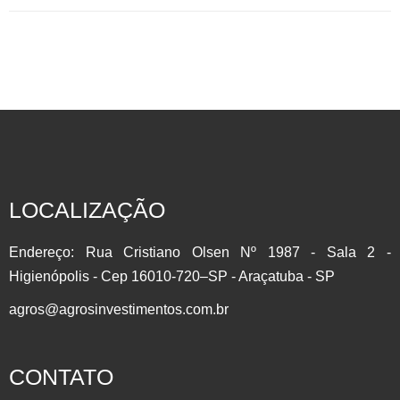
INVISTA EM COMMODITIES AGRÍCOLAS Participe do setor
que mais cresce no Brasil com a Líder do Mercado
Agropecuário.Contrato Futuro: É um derivativo, onde as
partes assumem o compromisso de comprar ou vender de
um determinado Ativo em uma Data Futura. Muito utilizado
LOCALIZAÇÃO
para se proteger contra as oscilações de preço (HEDGE)
por produtores, importadores/exportadores e investidores….
Endereço: Rua Cristiano Olsen Nº 1987 - Sala 2 -
Higienópolis - Cep 16010-720–SP - Araçatuba - SP
agros@agrosinvestimentos.com.br
CONTATO