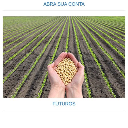
ABRA SUA CONTA
COMECE A INVESTIR Descubra qual o seu perfil e os
produtos que mais se ajustam às suas necessidades.Tenha
em mente que seus objetivos podem sofrer alterações, e
que constância, disciplina e compromisso são os elementos
mais importantes para o sucesso de seu investimento. Veja
como é fácil e rápido abrir uma conta na Terra
Investimentos,…
FUTUROS