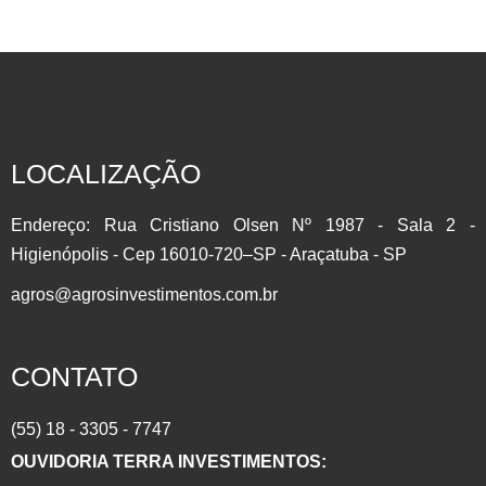
INVISTA EM COMMODITIES AGRÍCOLAS Participe do setor
que mais cresce no Brasil com a Líder do Mercado
Agropecuário.Contrato Futuro: É um derivativo, onde as
partes assumem o compromisso de comprar ou vender de
um determinado Ativo em uma Data Futura. Muito utilizado
LOCALIZAÇÃO
para se proteger contra as oscilações de preço (HEDGE)
por produtores, importadores/exportadores e investidores….
Endereço: Rua Cristiano Olsen Nº 1987 - Sala 2 -
Higienópolis - Cep 16010-720–SP - Araçatuba - SP
agros@agrosinvestimentos.com.br
CONTATO
(55) 18 - 3305 - 7747
OUVIDORIA TERRA INVESTIMENTOS: