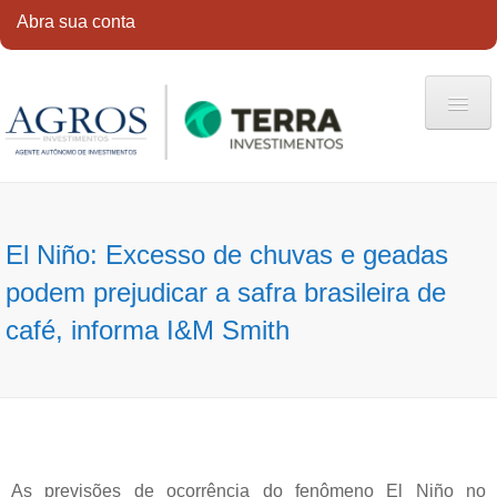
Abra sua conta
HOME
QUEM SOMOS
El Niño: Excesso de chuvas e geadas
SERVIÇOS
podem prejudicar a safra brasileira de
CONTATO
café, informa I&M Smith
ABRA SUA CONTA
As previsões de ocorrência do fenômeno El Niño no