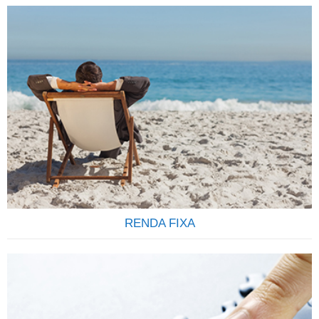
ENVIE E RECEBA ORDENS E PAGAMENTO
INTERNACIONAIS Envio de ordens e recebimentos diversos
do exterior de forma transparente seja por pessoas físicas
ou pessoas jurídicas é um dos serviços que oferecemos a
nossos clientes. Somos uma empresa especializada em
pagamentos internacionais e no recebimento de ordens do
exterior destinadas a correntistas de todos os bancos
Brasileiros….
RENDA FIXA