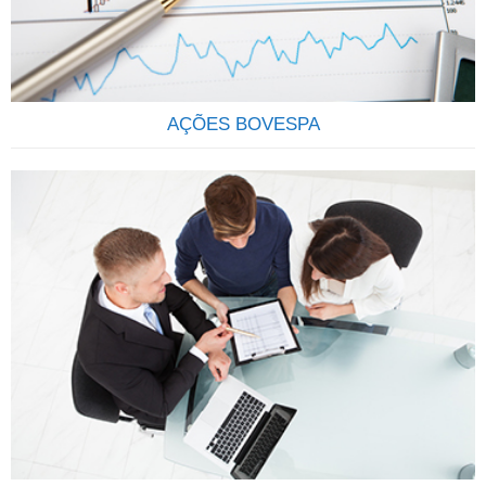
aquisição de uma carteira de títulos ou valores mobiliários.
Ao comprar cotas de determinado fundo, os cotistas
estarão…
AÇÕES BOVESPA
QUE TAL SER SÓCIO DAS MAIS IMPORTANTES
EMPRESAS DO BRASIL? Através do investimento em ações
você se torna sócio de uma grande empresa, passando a
deter uma parcela do Capital Social, participando dos lucros
e da valorização da empresa.AÇÃO: É um pedaço do capital
da empresa que é negociado em bolsa. É considerado um
investimento em…