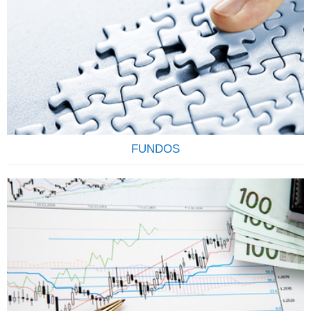
Todo investimento em renda fixa feito pela corretora é
registrado em nome do cliente (CPF/CNPJ) junto a CETIP, o
que garante transparência e segurança. Todo cliente
também conta com a garantia do FGC (Fundo Garantidor
de Crédito) até R$ 250.000,00 por CPF, por instituição
financeira para os títulos de CDB, LCI, LCA e LC.
Contamos…
FUNDOS
OS FUNDOS DE INVESTIMENTOS SÃO CONFIÁVEIS E
RENTÁVEIS Os Fundos de Investimentos funcionam como
um condomínio onde os investidores, conhecidos como
cotistas, investem suas economias no mercado financeiro e
de capitais, com o objetivo de rentabiliza-las através da