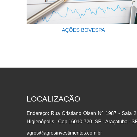
recebimento de ordens do exterior destinadas a
correntistas de todos os bancos Brasileiros….
AÇÕES BOVESPA
QUE TAL SER SÓCIO DAS MAIS IMPORTANTES
EMPRESAS DO BRASIL? Através do investimento
em ações você se torna sócio de uma grande
empresa, passando a deter uma parcela do Capital
Social, participando dos lucros e da valorização da
empresa.AÇÃO: É um pedaço do capital da
empresa que é negociado em bolsa. É
LOCALIZAÇÃO
considerado um investimento em…
Endereço: Rua Cristiano Olsen Nº 1987 - Sala 2
Higienópolis - Cep 16010-720–SP - Araçatuba - S
agros@agrosinvestimentos.com.br