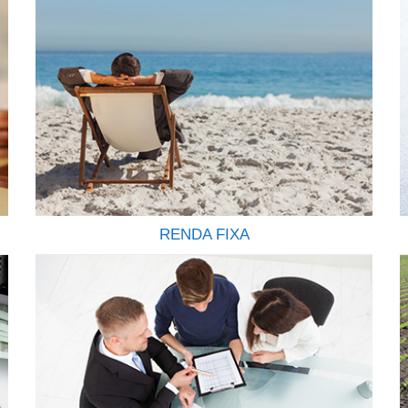
RENDA FIXA
Todo investimento em renda fixa feito pela
corretora é registrado em nome do cliente
(CPF/CNPJ) junto a CETIP, o que garante
transparência e segurança. Todo cliente também
conta com a garantia do FGC (Fundo Garantidor
de Crédito) até R$ 250.000,00 por CPF, por