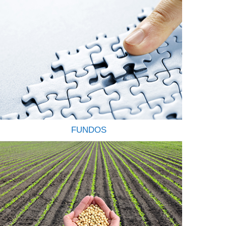
FUNDOS
OS FUNDOS DE INVESTIMENTOS SÃO
CONFIÁVEIS E RENTÁVEIS Os Fundos de
Investimentos funcionam como um condomínio
onde os investidores, conhecidos como cotistas,
investem suas economias no mercado financeiro e
de capitais, com o objetivo de rentabiliza-las
através da aquisição de uma carteira de títulos ou