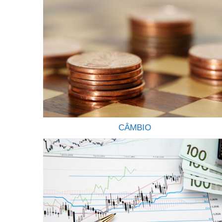
CÂMBIO
ENVIE E RECEBA ORDENS E PAGAMENTO
INTERNACIONAIS Envio de ordens e
recebimentos diversos do exterior de forma
transparente seja por pessoas físicas ou pessoas
jurídicas é um dos serviços que oferecemos a
nossos clientes. Somos uma empresa
especializada em pagamentos internacionais e no