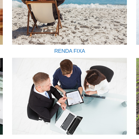
RENDA FIXA
Todo investimento em renda fixa feito pela
corretora é registrado em nome do cliente
(CPF/CNPJ) junto a CETIP, o que garante
transparência e segurança. Todo cliente também
conta com a garantia do FGC (Fundo Garantidor
de Crédito) até R$ 250.000,00 por CPF, por
instituição financeira para os títulos de CDB, LCI,
LCA e LC. Contamos…