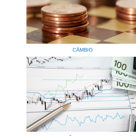
CÂMBIO
ENVIE E RECEBA ORDENS E PAGAMENTO
INTERNACIONAIS Envio de ordens e
recebimentos diversos do exterior de forma
transparente seja por pessoas físicas ou pessoas
jurídicas é um dos serviços que oferecemos a
nossos clientes. Somos uma empresa
especializada em pagamentos internacionais e no
recebimento de ordens do exterior destinadas a
correntistas de todos os bancos Brasileiros….