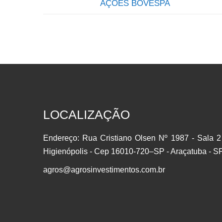
AÇÕES BOVESPA
QUE TAL SER SÓCIO DAS MAIS IMPORTANTES
EMPRESAS DO BRASIL? Através do investimento
em ações você se torna sócio de uma grande
empresa, passando a deter uma parcela do Capital
Social, participando dos lucros e da valorização da
empresa.AÇÃO: É um pedaço do capital da
empresa que é negociado em bolsa. É
LOCALIZAÇÃO
considerado um investimento em…
Endereço: Rua Cristiano Olsen Nº 1987 - Sala 2
Higienópolis - Cep 16010-720–SP - Araçatuba - S
agros@agrosinvestimentos.com.br