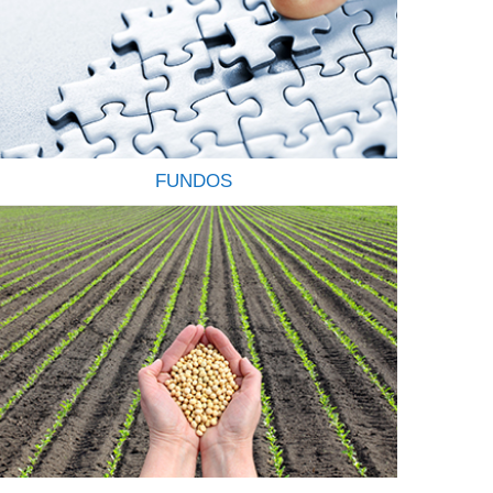
FUNDOS
OS FUNDOS DE INVESTIMENTOS SÃO
CONFIÁVEIS E RENTÁVEIS Os Fundos de
Investimentos funcionam como um condomínio
onde os investidores, conhecidos como cotistas,
investem suas economias no mercado financeiro e
de capitais, com o objetivo de rentabiliza-las
através da aquisição de uma carteira de títulos ou
valores mobiliários. Ao comprar cotas de
determinado fundo, os cotistas estarão…