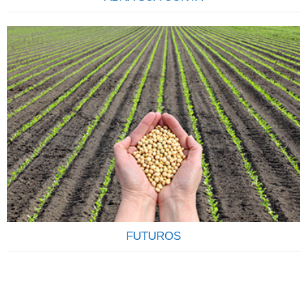
COMECE A INVESTIR Descubra qual o seu perfil e os
produtos que mais se ajustam às suas necessidades.Tenha
em mente que seus objetivos podem sofrer alterações, e
que constância, disciplina e compromisso são os elementos
mais importantes para o sucesso de seu investimento. Veja
como é fácil e rápido abrir uma conta na Terra
Investimentos,…
FUTUROS