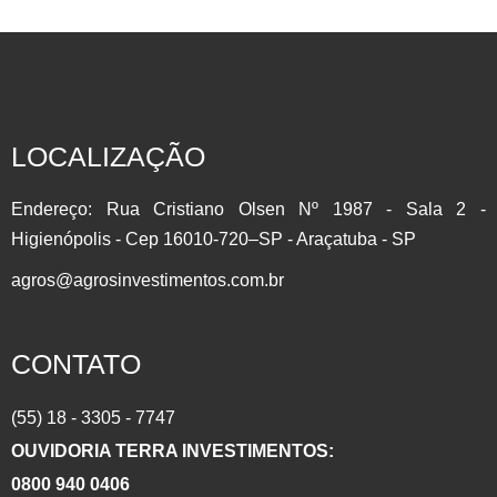
INVISTA EM COMMODITIES AGRÍCOLAS Participe do setor
que mais cresce no Brasil com a Líder do Mercado
Agropecuário.Contrato Futuro: É um derivativo, onde as
partes assumem o compromisso de comprar ou vender de
um determinado Ativo em uma Data Futura. Muito utilizado
LOCALIZAÇÃO
para se proteger contra as oscilações de preço (HEDGE)
por produtores, importadores/exportadores e investidores….
Endereço: Rua Cristiano Olsen Nº 1987 - Sala 2 -
Higienópolis - Cep 16010-720–SP - Araçatuba - SP
agros@agrosinvestimentos.com.br
CONTATO
(55) 18 - 3305 - 7747
OUVIDORIA TERRA INVESTIMENTOS:
0800 940 0406