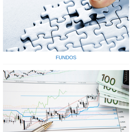
registrado em nome do cliente (CPF/CNPJ) junto a CETIP, o
que garante transparência e segurança. Todo cliente
também conta com a garantia do FGC (Fundo Garantidor
de Crédito) até R$ 250.000,00 por CPF, por instituição
financeira para os títulos de CDB, LCI, LCA e LC.
Contamos…
FUNDOS
OS FUNDOS DE INVESTIMENTOS SÃO CONFIÁVEIS E
RENTÁVEIS Os Fundos de Investimentos funcionam como
um condomínio onde os investidores, conhecidos como
cotistas, investem suas economias no mercado financeiro e
de capitais, com o objetivo de rentabiliza-las através da
aquisição de uma carteira de títulos ou valores mobiliários.