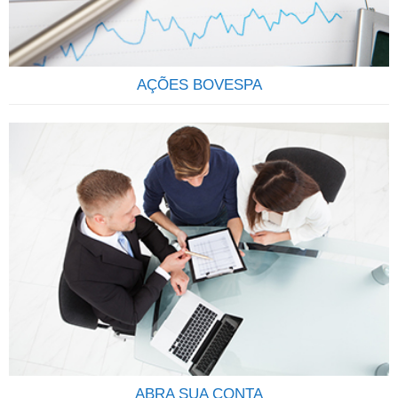
Ao comprar cotas de determinado fundo, os cotistas
estarão…
AÇÕES BOVESPA
QUE TAL SER SÓCIO DAS MAIS IMPORTANTES
EMPRESAS DO BRASIL? Através do investimento em ações
você se torna sócio de uma grande empresa, passando a
deter uma parcela do Capital Social, participando dos lucros
e da valorização da empresa.AÇÃO: É um pedaço do capital
da empresa que é negociado em bolsa. É considerado um
investimento em…
ABRA SUA CONTA