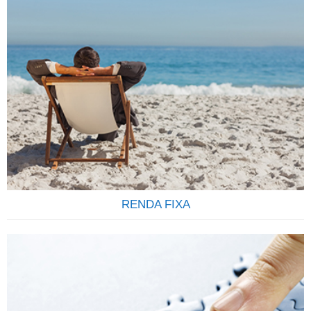
ENVIE E RECEBA ORDENS E PAGAMENTO
INTERNACIONAIS Envio de ordens e recebimentos diversos
do exterior de forma transparente seja por pessoas físicas
ou pessoas jurídicas é um dos serviços que oferecemos a
nossos clientes. Somos uma empresa especializada em
pagamentos internacionais e no recebimento de ordens do
exterior destinadas a correntistas de todos os bancos
Brasileiros….
RENDA FIXA
Todo investimento em renda fixa feito pela corretora é