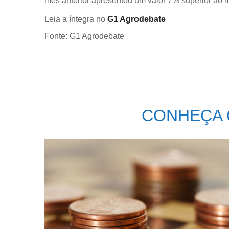
mês anterior apresentou um valor 7% superior ao
Leia a íntegra no
G1 Agrodebate
Fonte: G1 Agrodebate
CONHEÇA 