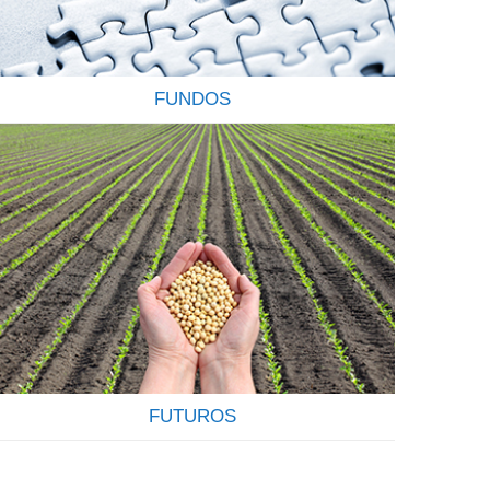
FUNDOS
OS FUNDOS DE INVESTIMENTOS SÃO
CONFIÁVEIS E RENTÁVEIS Os Fundos de
Investimentos funcionam como um condomínio
onde os investidores, conhecidos como cotistas,
investem suas economias no mercado financeiro e
de capitais, com o objetivo de rentabiliza-las
através da aquisição de uma carteira de títulos ou
valores mobiliários. Ao comprar cotas de
determinado fundo, os cotistas estarão…
FUTUROS
INVISTA EM COMMODITIES AGRÍCOLAS Participe