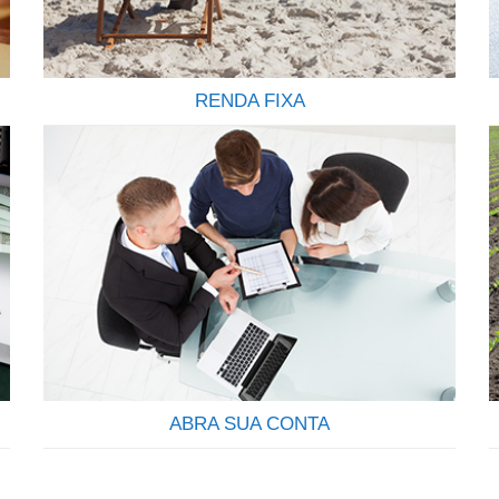
RENDA FIXA
Todo investimento em renda fixa feito pela
corretora é registrado em nome do cliente
(CPF/CNPJ) junto a CETIP, o que garante
transparência e segurança. Todo cliente também
conta com a garantia do FGC (Fundo Garantidor
de Crédito) até R$ 250.000,00 por CPF, por
instituição financeira para os títulos de CDB, LCI,
LCA e LC. Contamos…
ABRA SUA CONTA