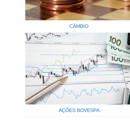
CÂMBIO
ENVIE E RECEBA ORDENS E PAGAMENTO
INTERNACIONAIS Envio de ordens e
recebimentos diversos do exterior de forma
transparente seja por pessoas físicas ou pessoas
jurídicas é um dos serviços que oferecemos a
nossos clientes. Somos uma empresa
especializada em pagamentos internacionais e no
recebimento de ordens do exterior destinadas a
correntistas de todos os bancos Brasileiros….
AÇÕES BOVESPA