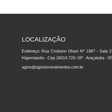
QUE TAL SER SÓCIO DAS MAIS IMPORTANTES
EMPRESAS DO BRASIL? Através do investimento
em ações você se torna sócio de uma grande
empresa, passando a deter uma parcela do Capital
Social, participando dos lucros e da valorização da
empresa.AÇÃO: É um pedaço do capital da
empresa que é negociado em bolsa. É
LOCALIZAÇÃO
considerado um investimento em…
Endereço: Rua Cristiano Olsen Nº 1987 - Sala 2
Higienópolis - Cep 16010-720–SP - Araçatuba - S
agros@agrosinvestimentos.com.br