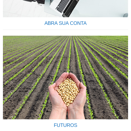
investimento em…
ABRA SUA CONTA
COMECE A INVESTIR Descubra qual o seu perfil e os
produtos que mais se ajustam às suas necessidades.Tenha
em mente que seus objetivos podem sofrer alterações, e
que constância, disciplina e compromisso são os elementos
mais importantes para o sucesso de seu investimento. Veja
como é fácil e rápido abrir uma conta na Terra
Investimentos,…
FUTUROS