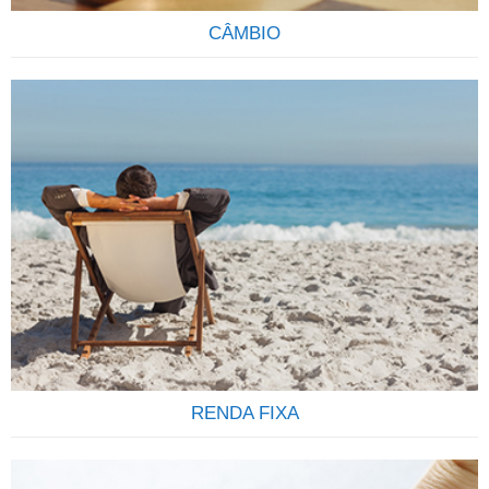
CÂMBIO
ENVIE E RECEBA ORDENS E PAGAMENTO
INTERNACIONAIS Envio de ordens e recebimentos diversos
do exterior de forma transparente seja por pessoas físicas
ou pessoas jurídicas é um dos serviços que oferecemos a
nossos clientes. Somos uma empresa especializada em
pagamentos internacionais e no recebimento de ordens do
exterior destinadas a correntistas de todos os bancos
Brasileiros….
RENDA FIXA