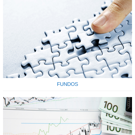
Todo investimento em renda fixa feito pela corretora é
registrado em nome do cliente (CPF/CNPJ) junto a CETIP, o
que garante transparência e segurança. Todo cliente
também conta com a garantia do FGC (Fundo Garantidor
de Crédito) até R$ 250.000,00 por CPF, por instituição
financeira para os títulos de CDB, LCI, LCA e LC.
Contamos…
FUNDOS
OS FUNDOS DE INVESTIMENTOS SÃO CONFIÁVEIS E
RENTÁVEIS Os Fundos de Investimentos funcionam como