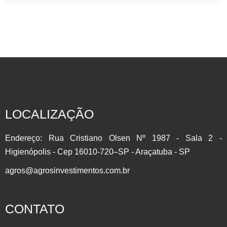
INVISTA EM COMMODITIES AGRÍCOLAS Participe do setor
que mais cresce no Brasil com a Líder do Mercado
Agropecuário.Contrato Futuro: É um derivativo, onde as
partes assumem o compromisso de comprar ou vender de
um determinado Ativo em uma Data Futura. Muito utilizado
LOCALIZAÇÃO
para se proteger contra as oscilações de preço (HEDGE)
por produtores, importadores/exportadores e investidores….
Endereço: Rua Cristiano Olsen Nº 1987 - Sala 2 -
Higienópolis - Cep 16010-720–SP - Araçatuba - SP
agros@agrosinvestimentos.com.br
CONTATO