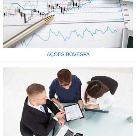
um condomínio onde os investidores, conhecidos como
cotistas, investem suas economias no mercado financeiro e
de capitais, com o objetivo de rentabiliza-las através da
aquisição de uma carteira de títulos ou valores mobiliários.
Ao comprar cotas de determinado fundo, os cotistas
estarão…
AÇÕES BOVESPA
QUE TAL SER SÓCIO DAS MAIS IMPORTANTES
EMPRESAS DO BRASIL? Através do investimento em ações
você se torna sócio de uma grande empresa, passando a
deter uma parcela do Capital Social, participando dos lucros
e da valorização da empresa.AÇÃO: É um pedaço do capital
da empresa que é negociado em bolsa. É considerado um